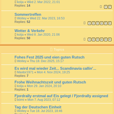
kolja
«
Wed 2. Mar 2022, 21:01
Replies:
14
1
2
Sommertreffen
Wolley
«
Wed 22. Mar 2023, 16:53
Replies:
52
1
2
3
4
5
6
Wetter & Verkehr
kolja
«
Wed 8. Jan 2020, 21:06
Replies:
50
1
2
3
4
5
6
Topics
Fohes Fest 2025 und eien guten Rutsch
Wolley
«
Thu 18. Dec 2025, 15:17
Es wird mal wieder Zeit... Scandinavia callin'...
Maxtor1971
«
Mon 4. Nov 2024, 19:25
Replies:
7
Frohe Weihnachtszeit und guten Rutsch
kolja
«
Mon 29. Jan 2024, 20:10
Replies:
1
Fjordrally erstmal auf Eis gelegt / Fjordrally assigned
börni
«
Mon 7. Aug 2023, 07:12
Tag der Deutschen Einheit
Wolley
«
Tue 18. Jul 2023, 18:46