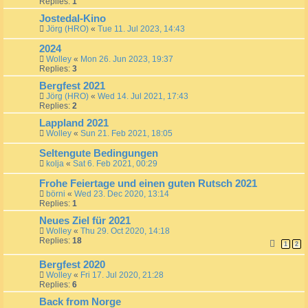
Replies:
1
Jostedal-Kino
Jörg (HRO)
«
Tue 11. Jul 2023, 14:43
2024
Wolley
«
Mon 26. Jun 2023, 19:37
Replies:
3
Bergfest 2021
Jörg (HRO)
«
Wed 14. Jul 2021, 17:43
Replies:
2
Lappland 2021
Wolley
«
Sun 21. Feb 2021, 18:05
Seltengute Bedingungen
kolja
«
Sat 6. Feb 2021, 00:29
Frohe Feiertage und einen guten Rutsch 2021
börni
«
Wed 23. Dec 2020, 13:14
Replies:
1
Neues Ziel für 2021
Wolley
«
Thu 29. Oct 2020, 14:18
Replies:
18
1
2
Bergfest 2020
Wolley
«
Fri 17. Jul 2020, 21:28
Replies:
6
Back from Norge