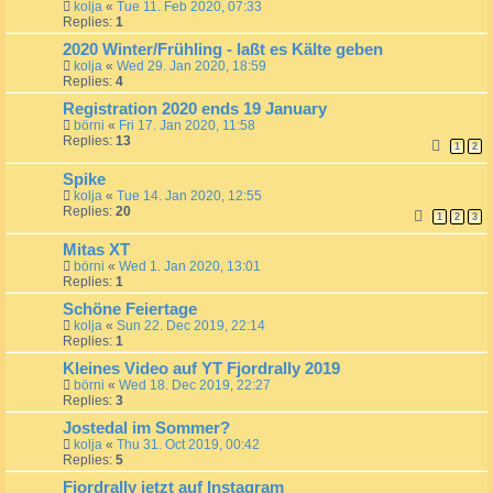
kolja
«
Tue 11. Feb 2020, 07:33
Replies:
1
2020 Winter/Frühling - laßt es Kälte geben
kolja
«
Wed 29. Jan 2020, 18:59
Replies:
4
Registration 2020 ends 19 January
börni
«
Fri 17. Jan 2020, 11:58
Replies:
13
1
2
Spike
kolja
«
Tue 14. Jan 2020, 12:55
Replies:
20
1
2
3
Mitas XT
börni
«
Wed 1. Jan 2020, 13:01
Replies:
1
Schöne Feiertage
kolja
«
Sun 22. Dec 2019, 22:14
Replies:
1
Kleines Video auf YT Fjordrally 2019
börni
«
Wed 18. Dec 2019, 22:27
Replies:
3
Jostedal im Sommer?
kolja
«
Thu 31. Oct 2019, 00:42
Replies:
5
Fjordrally jetzt auf Instagram