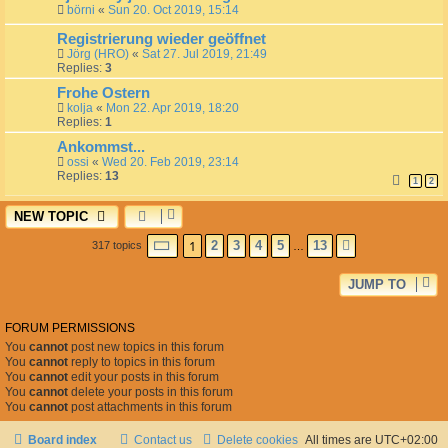
börni
«
Sun 20. Oct 2019, 15:14
Registrierung wieder geöffnet
Jörg (HRO)
«
Sat 27. Jul 2019, 21:49
Replies:
3
Frohe Ostern
kolja
«
Mon 22. Apr 2019, 18:20
Replies:
1
Ankommst...
ossi
«
Wed 20. Feb 2019, 23:14
Replies:
13
1
2
NEW TOPIC
PAGE
1
1
OF
13
2
3
4
5
13
317 topics
NEXT
…
JUMP TO
FORUM PERMISSIONS
You
cannot
post new topics in this forum
You
cannot
reply to topics in this forum
You
cannot
edit your posts in this forum
You
cannot
delete your posts in this forum
You
cannot
post attachments in this forum
Board index
Contact us
Delete cookies
All times are
UTC+02:00