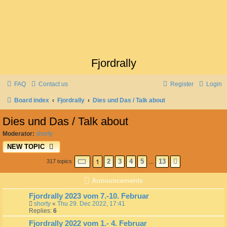
Fjordrally
FAQ
Contact us
Register
Login
Board index
Fjordrally
Dies und Das / Talk about
Dies und Das / Talk about
Moderator:
shorty
NEW TOPIC
PAGE
1
1
OF
13
2
3
4
5
13
317 topics
NEXT
…
Announcements
Fjordrally 2023 vom 7.-10. Februar
shorty
«
Thu 29. Dec 2022, 17:41
Replies:
6
Fjordrally 2022 vom 1.- 4. Februar